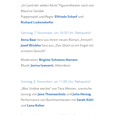
„
Im Land der wilden Kerle
“
Figurentheater nach
von
Maurice Sendak
Puppenspiel und Regie:
Elfriede Scharf
und
Richard Ludersdorfer
Samstag, 7. November, um 18:30 Uhr,
Rathaushof
Anna Baar
liest aus ihrem neuen Roman
„Amseln“.
Josef Winkler
liest aus „Das Glück ist ein Engel mit
ernstem Gesicht“.
Moderation:
Brigitte Schwens-Harrant
Musik:
Jovica Ivanović
, Akkordeon
Sonntag, 8. November, um 11:00 Uhr,
Rathaushof
„Was Undine weckte“ von Tara Meister, szenische
Lesung von
Jana Thomaschütz
und
Julia Herzog
Performance von Bachmanntexten mit
Sarah Kühl
und
Lena Kolter