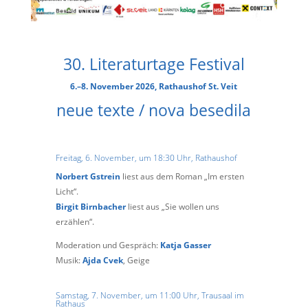
30. Literaturtage Festival
6.–8. November 2026, Rathaushof St. Veit
neue texte / nova besedila
Freitag, 6. November, um 18:30 Uhr,
Rathaushof
Norbert Gstrein
liest aus dem Roman
„Im ersten
Licht“.
Birgit Birnbacher
liest aus „Sie wollen uns
erzählen“.
Moderation und Gespräch
:
Katja Gasser
Musik:
Ajda Cvek
, Geige
Samstag, 7. November, um 11:00 Uhr,
Trausaal im
Rathaus